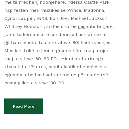
më të mëdhenj ndonjëherë, ndërsa Castle Park
hap festën mes muzikës së Prince, Madonna,
Cyndi Lauper, INXS, Bon Jovi, Michael Jackson,
Whitney Houston , si dhe shumë gjigantë të tjerë,
ju do të kërceni dhe këndoni së bashku me të
gjitha meloditë tuaja të viteve '80! Kodi i veshjes:
Mos kini frikë të jeni të guximshëm me pamjen
tuaj të viteve '80-‘90 PO... Hiqni pluhurin nga
xhaketat e lëkurës, badit elastik dhe xhinset e
ngushta, dhe bashkohuni me ne për natën më
nostalgjike të viteve ’80-‘90
Read More