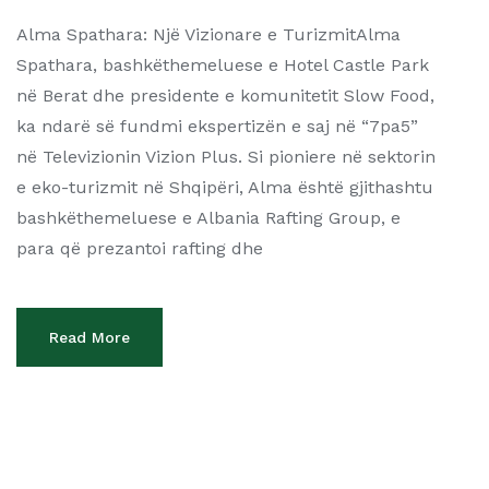
Alma Spathara: Një Vizionare e TurizmitAlma
Spathara, bashkëthemeluese e Hotel Castle Park
në Berat dhe presidente e komunitetit Slow Food,
ka ndarë së fundmi ekspertizën e saj në “7pa5”
në Televizionin Vizion Plus. Si pioniere në sektorin
e eko-turizmit në Shqipëri, Alma është gjithashtu
bashkëthemeluese e Albania Rafting Group, e
para që prezantoi rafting dhe
Read More