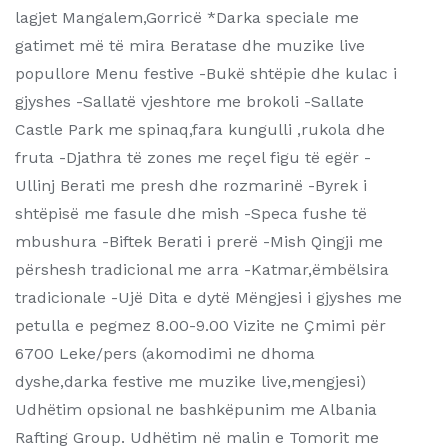
lagjet Mangalem,Gorricë *Darka speciale me
gatimet më të mira Beratase dhe muzike live
popullore Menu festive -Bukë shtëpie dhe kulac i
gjyshes -Sallatë vjeshtore me brokoli -Sallate
Castle Park me spinaq,fara kungulli ,rukola dhe
fruta -Djathra të zones me reçel figu të egër -
Ullinj Berati me presh dhe rozmarinë -Byrek i
shtëpisë me fasule dhe mish -Speca fushe të
mbushura -Biftek Berati i prerë -Mish Qingji me
përshesh tradicional me arra -Katmar,ëmbëlsira
tradicionale -Ujë Dita e dytë Mëngjesi i gjyshes me
petulla e pegmez 8.00-9.00 Vizite ne Çmimi për
6700 Leke/pers (akomodimi ne dhoma
dyshe,darka festive me muzike live,mengjesi)
Udhëtim opsional ne bashkëpunim me Albania
Rafting Group. Udhëtim në malin e Tomorit me