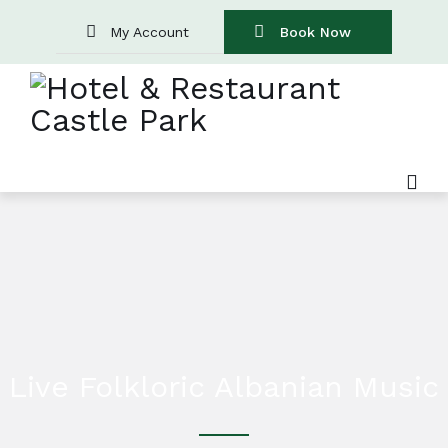
My Account
Book Now
Live Folkloric Albanian Music