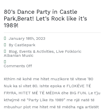
80’s Dance Party in Castle
Park,Berat! Let’s Rock like it’s
1989!
January 18th, 2023
By
Castlepark
Blog
,
Events & Activities
,
Live Folkloric
Albanian Music
Comments Off
Kthim në kohë me hitet muzikore të viteve ’80
Nuk ka si vitet 80. Ishte epoka e FLOKËVE TË
FRYRA, HITET MË TË MËDHA dhe BIG FUN. Le t'ju
kthejmë në “Party Like Its 1989” me një natë të
mbushur plot me hitet më të mëdha nga artistët