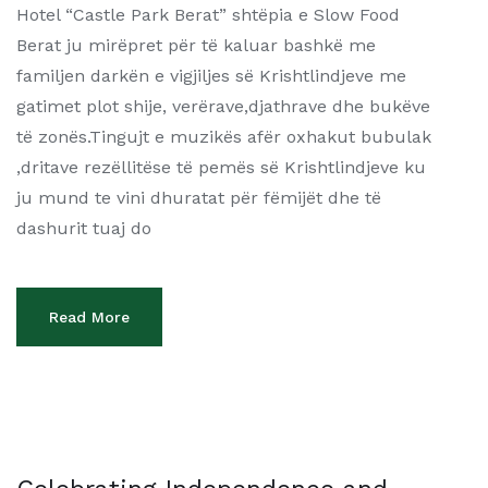
Hotel “Castle Park Berat” shtëpia e Slow Food
Berat ju mirëpret për të kaluar bashkë me
familjen darkën e vigjiljes së Krishtlindjeve me
gatimet plot shije, verërave,djathrave dhe bukëve
të zonës.Tingujt e muzikës afër oxhakut bubulak
,dritave rezëllitëse të pemës së Krishtlindjeve ku
ju mund te vini dhuratat për fëmijët dhe të
dashurit tuaj do
Read More