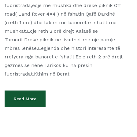
fuoristrada,ecje me mushka dhe dreke piknik Off
road( Land Rover 4×4 ) në fshatin Qafë Dardhë
(rreth 1 orë) dhe takim me banorët e fshatit me
mushkat.Ecje reth 2 orë drejt Kalasë së
Tomorit.Drekë piknik në livadhet me një pamje
mbres lënëse.Legjenda dhe histori interesante të
rrefyera nga banorët e fshatit.Ecje reth 2 orë drejt
çezmës së nënë Tarikos ku na presin
fuoristradat.Kthim në Berat
Read More