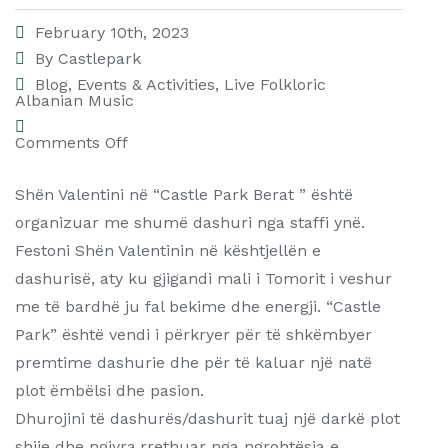
February 10th, 2023
By
Castlepark
Blog
,
Events & Activities
,
Live Folkloric
Albanian Music
Comments Off
Shën Valentini në “Castle Park Berat ” është
organizuar me shumë dashuri nga staffi ynë.
Festoni Shën Valentinin në kështjellën e
dashurisë, aty ku gjigandi mali i Tomorit i veshur
me të bardhë ju fal bekime dhe energji. “Castle
Park” është vendi i përkryer për të shkëmbyer
premtime dashurie dhe për të kaluar një natë
plot ëmbëlsi dhe pasion.
Dhurojini të dashurës/dashurit tuaj një darkë plot
shije dhe ngjyra,rrethuar nga ngrohtësia e