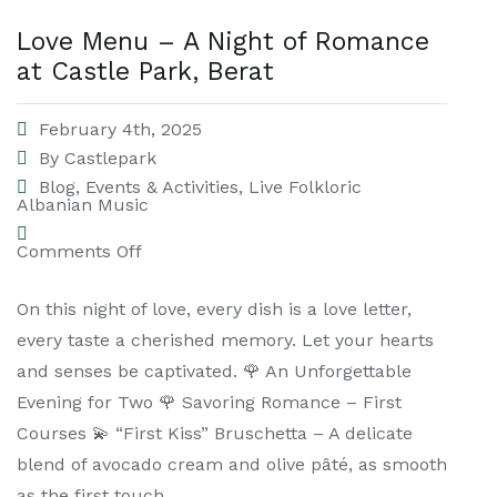
Love Menu – A Night of Romance
at Castle Park, Berat
February 4th, 2025
By
Castlepark
Blog
,
Events & Activities
,
Live Folkloric
Albanian Music
Comments Off
On this night of love, every dish is a love letter,
every taste a cherished memory. Let your hearts
and senses be captivated. 🌹 An Unforgettable
Evening for Two 🌹 Savoring Romance – First
Courses 💫 “First Kiss” Bruschetta – A delicate
blend of avocado cream and olive pâté, as smooth
as the first touch