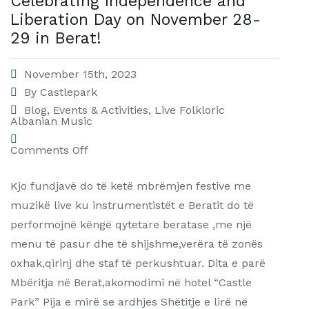
Celebrating Independence and
Liberation Day on November 28-
29 in Berat!
November 15th, 2023
By
Castlepark
Blog
,
Events & Activities
,
Live Folkloric
Albanian Music
Comments Off
Kjo fundjavë do të ketë mbrëmjen festive me
muzikë live ku instrumentistët e Beratit do të
performojnë këngë qytetare beratase ,me një
menu të pasur dhe të shijshme,verëra të zonës
oxhak,qirinj dhe staf të perkushtuar. Dita e parë
Mbëritja në Berat,akomodimi në hotel “Castle
Park” Pija e mirë se ardhjes Shëtitje e lirë në